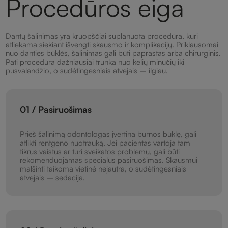
Procedūros eiga
Dantų šalinimas yra kruopščiai suplanuota procedūra, kuri
atliekama siekiant išvengti skausmo ir komplikacijų. Priklausomai
nuo danties būklės, šalinimas gali būti paprastas arba chirurginis.
Pati procedūra dažniausiai trunka nuo kelių minučių iki
pusvalandžio, o sudėtingesniais atvejais – ilgiau.
01 / Pasiruošimas
Prieš šalinimą odontologas įvertina burnos būklę, gali
atlikti rentgeno nuotrauką. Jei pacientas vartoja tam
tikrus vaistus ar turi sveikatos problemų, gali būti
rekomenduojamas specialus pasiruošimas. Skausmui
malšinti taikoma vietinė nejautra, o sudėtingesniais
atvejais – sedacija.