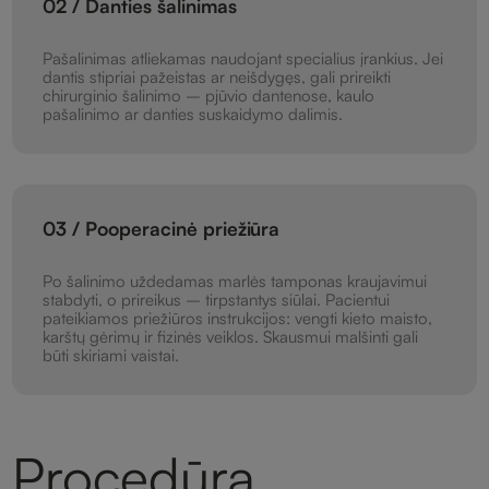
02 / Danties šalinimas
Pašalinimas atliekamas naudojant specialius įrankius. Jei
dantis stipriai pažeistas ar neišdygęs, gali prireikti
chirurginio šalinimo – pjūvio dantenose, kaulo
pašalinimo ar danties suskaidymo dalimis.
03 / Pooperacinė priežiūra
Po šalinimo uždedamas marlės tamponas kraujavimui
stabdyti, o prireikus – tirpstantys siūlai. Pacientui
pateikiamos priežiūros instrukcijos: vengti kieto maisto,
karštų gėrimų ir fizinės veiklos. Skausmui malšinti gali
būti skiriami vaistai.
Procedūrą