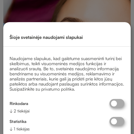
Šioje svetainėje naudojami slapukai
Naudojame slapukus, kad galėtume suasmeninti turinį bei
skelbimus, teikti visuomeninės medijos funkcijas ir
analizuoti srautą. Be to, svetainės naudojimo informaciją
bendriname su visuomeninės medijos, reklamavimo ir
Odontologai, kuriems
analizės partneriais, kurie gali ją pridėti prie kitos jūsų
pateiktos arba naudojant paslaugas surinktos informacijos.
Susipažinkite su
.
privatumo politika
Jūsų komfortas –
prioritetas nr. 1!
Rinkodara
↓
2
tiekėjai
Prireikė gyd. odontologo konsultacijos? Vizitui galite
Statistika
registruotis jau dabar!
↓
1
tiekėjas