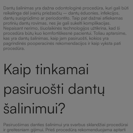
Dantų šalinimas yra dažna odontologinė procedūra, kuri gali būti
reikalinga dėl įvairių priežasčių – dantų ėduonies, infekcijos,
dantų susigrūdimo ar periodontito. Taip pat dažnai atliekamas
protinių dantų rovimas, nes jie gali sukelti komplikacijas.
Nepaisant nerimo, šiuolaikinės technologijos užtikrina, kad ši
procedūra būtų kuo komfortiškesnė pacientui. Toliau aptarsime,
kas yra dantų šalinimas, kaip jam pasiruošti, kokios yra
pagrindinės pooperacinės rekomendacijos ir kaip vyksta pati
procedūra.
Kaip tinkamai
pasiruošti dantų
šalinimui?
Pasiruošimas danties šalinimui yra svarbus sklandžiai procedūrai
ir greitesniam gijimui. Prieš procedūrą rekomenduojama aptarti