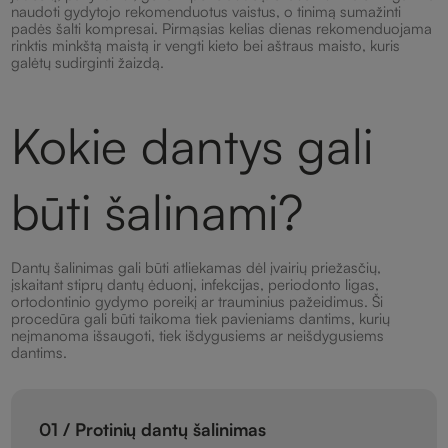
naudoti gydytojo rekomenduotus vaistus, o tinimą sumažinti
padės šalti kompresai. Pirmąsias kelias dienas rekomenduojama
rinktis minkštą maistą ir vengti kieto bei aštraus maisto, kuris
galėtų sudirginti žaizdą.
Kokie dantys gali
būti šalinami?
Dantų šalinimas gali būti atliekamas dėl įvairių priežasčių,
įskaitant stiprų dantų ėduonį, infekcijas, periodonto ligas,
ortodontinio gydymo poreikį ar trauminius pažeidimus. Ši
procedūra gali būti taikoma tiek pavieniams dantims, kurių
neįmanoma išsaugoti, tiek išdygusiems ar neišdygusiems
dantims.
01 / Protinių dantų šalinimas