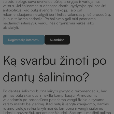
su odontologu savo sveikatos būklę, alergijas ir vartojamus
vaistus. Jei šalinamas sudėtingas dantis, gydytojas gali paskirti
antibiotikus, kad būtų išvengta infekcijų. Taip pat
rekomenduojama nevalgyti bent kelias valandas prieš procedūrą,
jei bus taikoma sedacija. Po šalinimo gali būti patariama
neplanuoti intensyvių veiklų, nes organizmui reikės laiko
atsistatyti.
Registracija internetu
Skambinti
Ką svarbu žinoti po
dantų šalinimo?
Po danties šalinimo būtina laikytis gydytojo rekomendacijų, kad
gijimas būtų sklandus ir nekiltų komplikacijų. Pirmosiomis
valandomis po procedūros patariama vengti fizinio aktyvumo,
karšto maisto bei gėrimų. Kad būtų išvengta kraujavimo, danties
rovimo vietoje reikia laikyti marlės tamponą ir vengti čiulpimo
judesių, pavyzdžiui, geriant per šiaudelį. Skausmui malšinti galima