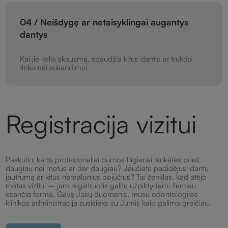
04 / Neišdygę ar netaisyklingai augantys
dantys
Kai jie kelia skausmą, spaudžia kitus dantis ar trukdo
tinkamai sukandimui.
Registracija vizitui
Paskutinį kartą profesionaliai burnos higienai lankėtės prieš
daugiau nei metus ar dar daugiau? Jaučiate padidėjusi dantų
jautrumą ar kitus nemalonius pojūčius? Tai ženklas, kad atėjo
metas vizitui – jam registruotis galite užpildydami žemiau
esančią formą. Gavę Jūsų duomenis, mūsų odontologijos
klinikos administracija susisieks su Jumis kaip galima greičiau.