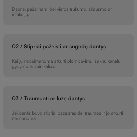
Dažnai pašalinami dėl vietos trūkumo, skausmo ar
infekcijų.
02 / Stipriai pažeisti ar sugedę dantys
Kai jų nebeįmanoma atkurti plombavimu, šaknų kanalų
gydymu ar vainikėliais.
03 / Traumuoti ar lūžę dantys
Jei dantis buvo stipriai pažeistas dėl traumos ir jo atkurti
neįmanoma