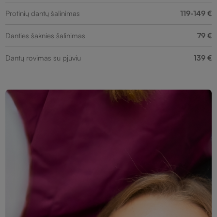
Protinių dantų šalinimas
119-149 €
Danties šaknies šalinimas
79 €
Dantų rovimas su pjūviu
139 €